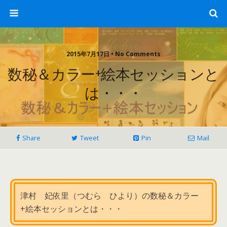
2015年7月17日 • No Comments
数秘＆カラー+絵本セッションと
は・・・
Share
Tweet
Pin
Mail
津村 妃依里（つむら ひより）の数秘＆カラー
+絵本セッションとは・・・