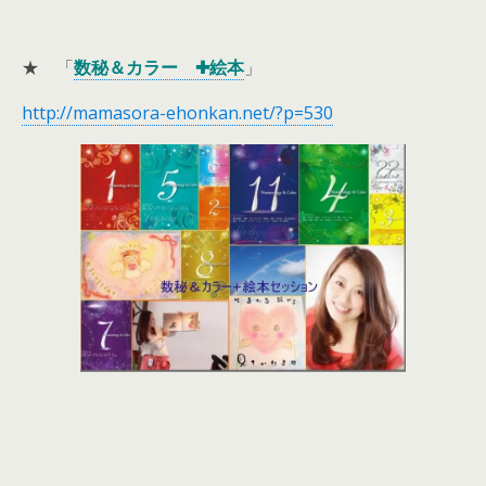
★ 「
数秘＆カラー ✚絵本
」
http://mamasora-ehonkan.net/?p=530