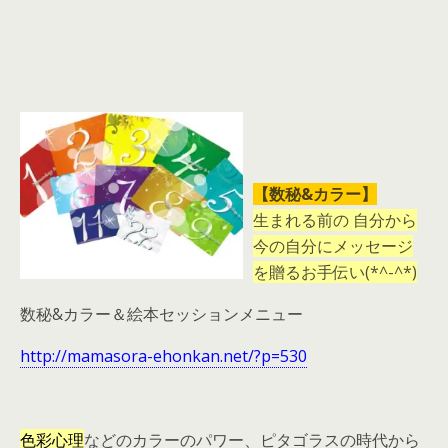
【数秘&カラー】
生まれる前の 自分から
今の自分にメッセージ
を贈るお手伝い(*^-^*)
数秘&カラー＆絵本セッションメニュー
http://mamasora-ehonkan.net/?p=530
色彩心理
などのカラーのパワー、ピタゴラスの時代から