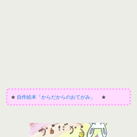
★
自作絵本「からだからのおてがみ」
★