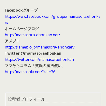
Facebookグループ
https://www.facebook.com/groups/mamasora.ehonka
n/
ホームページブログ
http://mamasora-ehonkan.net/
アメブロ
http://s.ameblo.jp/mamasora-ehonkan/
Twitter @mamasoraehonkan
https://twitter.com/mamasoraehonkan
ママそらコラム「笑顔の魔法使い」
http://mamasola.net/?cat=76
投稿者プロフィール