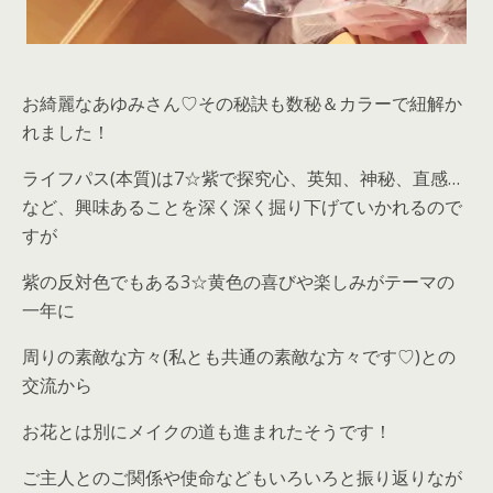
お綺麗なあゆみさん♡その秘訣も数秘＆カラーで紐解か
れました！
ライフパス(本質)は7☆紫で探究心、英知、神秘、直感…
など、興味あることを深く深く掘り下げていかれるので
すが
紫の反対色でもある3☆黄色の喜びや楽しみがテーマの
一年に
周りの素敵な方々(私とも共通の素敵な方々です♡)との
交流から
お花とは別にメイクの道も進まれたそうです！
ご主人とのご関係や使命などもいろいろと振り返りなが