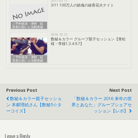
2017.03.11
3/11 100万人の鎮魂の線香花火ナイト
ご予約状況・津村 妃
依里の想いと活動実績
2016.10.12
数秘＆カラー グループ親子セッション【青松
様・李様1.3.4.9.7】
ご予約状況・津村 妃
依里の想いと活動実績
Previous Post
Next Post
数秘＆カラー親子セッショ
「数秘＆カラー 2016 来年の世
ン 本郷理絵さん【数秘5☆タ
界とあなた」グループシェアセ
ーコイズ】
ッション【レポ】
Leave a Reply