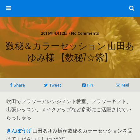
2016年4月12日 • No Comments
数秘＆カラーセッション 山田あ
ゆみ様 【数秘7☆紫】
Share
Tweet
Pin
Mail
吹田でフラワーアレンジメント教室、フラワーギフト、
出張レッスン、メイクアップなど多彩にご活躍されてい
らっしゃる
きんぽうげ
山田あゆみ様が数秘＆カラーセッションを受
けてくださいました(*^^*)