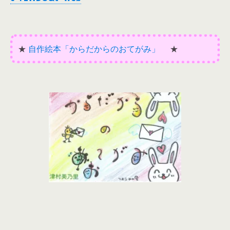
★
自作絵本「からだからのおてがみ」
★