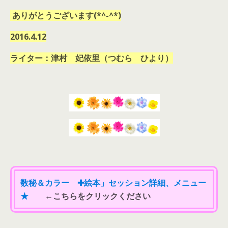
ありがとうございます(*^-^*)
2016.4.12
ライター：津村 妃依里（つむら ひより）
数秘＆カラー ✚絵本」セッション詳細、メニュー
★
←こちらをクリックください