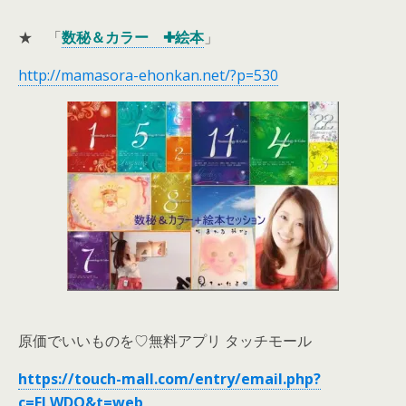
★ 「
数秘＆カラー ✚絵本
」
http://mamasora-ehonkan.net/?p=530
原価でいいものを♡無料アプリ タッチモール
https://touch-mall.com/entry/email.php?
c=FLWDO&t=web