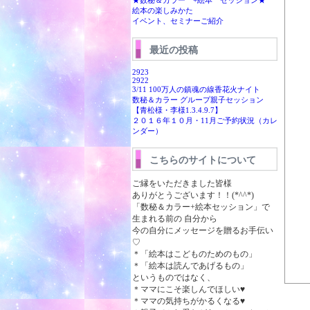
★数秘＆カラー +絵本 セッション★
絵本の楽しみかた
イベント、セミナーご紹介
最近の投稿
2923
2922
3/11 100万人の鎮魂の線香花火ナイト
数秘＆カラー グループ親子セッション
【青松様・李様1.3.4.9.7】
２０１６年１０月・11月ご予約状況（カレ
ンダー）
こちらのサイトについて
ご縁をいただきました皆様
ありがとうございます！！(*^^*)
「数秘＆カラー+絵本セッション」で
生まれる前の 自分から
今の自分にメッセージを贈るお手伝い
♡
＊「絵本はこどものためのもの」
＊「絵本は読んであげるもの」
というものではなく、
＊ママにこそ楽しんでほしい♥
＊ママの気持ちがかるくなる♥