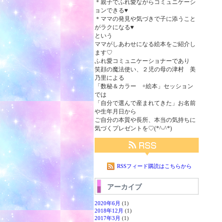
＊親子でふれ愛ながらコミュニケーシ
ョンできる♥
＊ママの発見や気づきで子に添うこと
がラクになる♥
という
ママがしあわせになる絵本をご紹介し
ます♡
ふれ愛コミュニケーショナーであり
笑顔の魔法使い、２児の母の津村 美
乃里による
「数秘＆カラー +絵本」セッション
では
「自分で選んで産まれてきた」お名前
や生年月日から
ご自分の本質や長所、本当の気持ちに
気づくプレゼントを♡(*^-^*)
RSSフィード購読はこちらから
アーカイブ
2020年6月
(1)
2018年12月
(1)
2017年3月
(1)