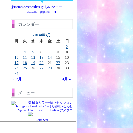
@mamasoraehonkan からのツイート
chouette 薔薇のﾌﾞﾗﾝｺ
カレンダー
2014年3月
月
火
水
木
金
土
日
1
2
3
4
5
6
7
8
9
10
11
12
13
14
15
16
17
18
19
20
21
22
23
24
25
26
27
28
29
30
31
« 2月
4月 »
メニュー
数秘＆カラー+絵本セッション
instagram
Facebookページ
お問い合わせ
Papillon✦Larc-en-ciel
Twitter
アメブロ
Coler Star