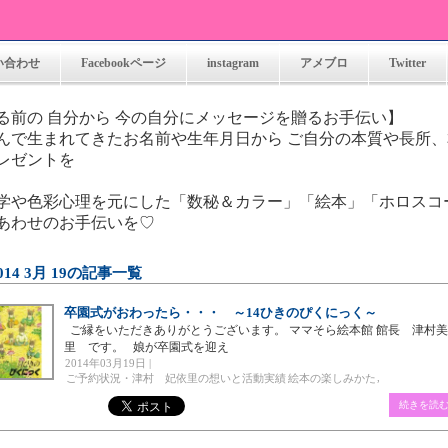
い合わせ
Facebookページ
instagram
アメブロ
Twitter
れる前の 自分から 今の自分にメッセージ
んで生まれてきたお名前や生年月日から ご自分の本質や長所
レゼントを
学や色彩心理を元にした「数秘＆カラー」「絵本」「ホロスコ
あわせのお手伝いを♡
014 3月 19の記事一覧
卒園式がおわったら・・・ ～14ひきのぴくにっく～
ご縁をいただきありがとうございます。 ママそら絵本館 館長 津村美
里 です。 娘が卒園式を迎え
2014年03月19日 |
,
ご予約状況・津村 妃依里の想いと活動実績
絵本の楽しみかた
続きを読む