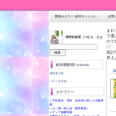
数秘＆カラー+絵本セッション
お問
ま
で選
津村妃依里（つむら ひよ
のプ
り）
統計
答え
絵本館館長Facebook
2
津村美乃里
バナーを作成
カテゴリー
ら絵本館
ご予約状況・津村 妃依里の想いと活動実
績
一人一畑一田んぼ（農育推進）
メディア掲載情報