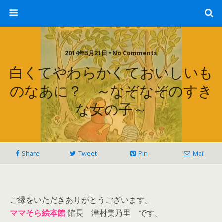
2014年5月21日 • No Comments
白くてやわらかくておいしいも
のなあに？ ～なぞなぞのすき
な女の子～
Share
Tweet
Pin
Mail
ご縁をいただきありがとうございます。
ママそら絵本館
館長 津村美乃里 です。