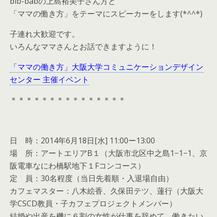
bib-babの上島裕美子さん方と
「ママの働き方」をテーマにスピーカーをします(*^^*)
子連れ大歓迎です。
いろんなママさんとお話できますように！
「ママの働き方」大阪大学コミュニケーションデザイン
センター 主催イベント
＊＊＊＊＊＊＊＊＊＊＊＊＊＊＊
日 時：2014年6月18日[水] 11:00ー13:00
場 所：アートエリアB１（大阪市北区中之島1−1−1、京
阪電車なにわ橋駅地下１Fコンコース）
定 員：30名程度（当日先着順・入退場自由）
カフェマスター：八木絵香、久保田テツ、蓮行（大阪大
学CSCD教員・子カフェプロジェクトメンバー）
結婚や出産を機に６割の女性が仕事を辞めて、働きたい