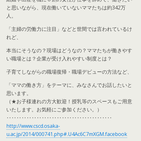
と思いながら、現在働いていないママたちは約342万
人。
「主婦の労働力に注目」などと世間では言われているけ
れど、
本当にそうなの？現場はどうなの？ママたちが働きやす
い職場とは？企業が受け入れやすい制度とは？
子育てしながらの職場復帰・職場デビューの方法など、
「ママの働き方」をテーマに、みなさんでお話したいと
思います。
（★お子様連れの方大歓迎！授乳等のスペースもご用意
いたします。お気軽にご参加ください。）
‥‥‥‥‥‥‥‥‥‥‥‥‥‥‥‥‥‥‥‥‥
http://www.cscd.osaka-
u.ac.jp/2014/000741.php#.U4Ac6C7mXGM.facebook