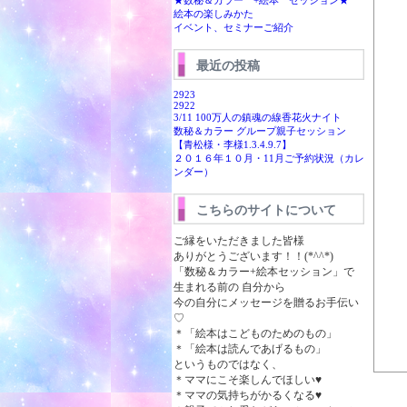
★数秘＆カラー +絵本 セッション★
絵本の楽しみかた
イベント、セミナーご紹介
最近の投稿
2923
2922
3/11 100万人の鎮魂の線香花火ナイト
数秘＆カラー グループ親子セッション
【青松様・李様1.3.4.9.7】
２０１６年１０月・11月ご予約状況（カレ
ンダー）
こちらのサイトについて
ご縁をいただきました皆様
ありがとうございます！！(*^^*)
「数秘＆カラー+絵本セッション」で
生まれる前の 自分から
今の自分にメッセージを贈るお手伝い
♡
＊「絵本はこどものためのもの」
＊「絵本は読んであげるもの」
というものではなく、
＊ママにこそ楽しんでほしい♥
＊ママの気持ちがかるくなる♥