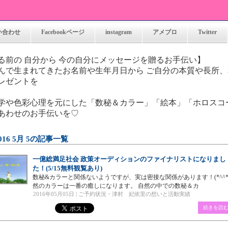
い合わせ
Facebookページ
instagram
アメブロ
Twitter
れる前の 自分から 今の自分にメッセージ
んで生まれてきたお名前や生年月日から ご自分の本質や長所
レゼントを
学や色彩心理を元にした「数秘＆カラー」「絵本」「ホロスコ
あわせのお手伝いを♡
016 5月 5の記事一覧
一億総満足社会 政策オーディションのファイナリストになりまし
た！(5/15無料観覧あり)
数秘&カラーと関係ないようですが、実は密接な関係があります！(*^^*
然のカラーは一番の癒しになります。 自然の中での数秘＆カ
2016年05月05日 |
ご予約状況・津村 妃依里の想いと活動実績
続きを読む