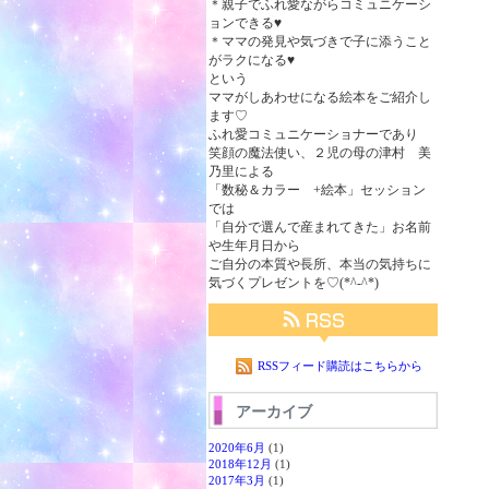
＊親子でふれ愛ながらコミュニケーシ
ョンできる♥
＊ママの発見や気づきで子に添うこと
がラクになる♥
という
ママがしあわせになる絵本をご紹介し
ます♡
ふれ愛コミュニケーショナーであり
笑顔の魔法使い、２児の母の津村 美
乃里による
「数秘＆カラー +絵本」セッション
では
「自分で選んで産まれてきた」お名前
や生年月日から
ご自分の本質や長所、本当の気持ちに
気づくプレゼントを♡(*^-^*)
RSSフィード購読はこちらから
アーカイブ
2020年6月
(1)
2018年12月
(1)
2017年3月
(1)