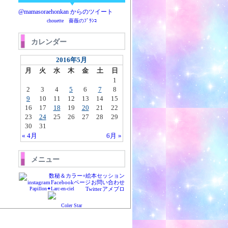
@mamasoraehonkan からのツイート
chouette 薔薇のﾌﾞﾗﾝｺ
カレンダー
2016年5月
月
火
水
木
金
土
日
1
2
3
4
5
6
7
8
9
10
11
12
13
14
15
16
17
18
19
20
21
22
23
24
25
26
27
28
29
30
31
« 4月
6月 »
メニュー
数秘＆カラー+絵本セッション
instagram
Facebookページ
お問い合わせ
Papillon✦Larc-en-ciel
Twitter
アメブロ
Coler Star