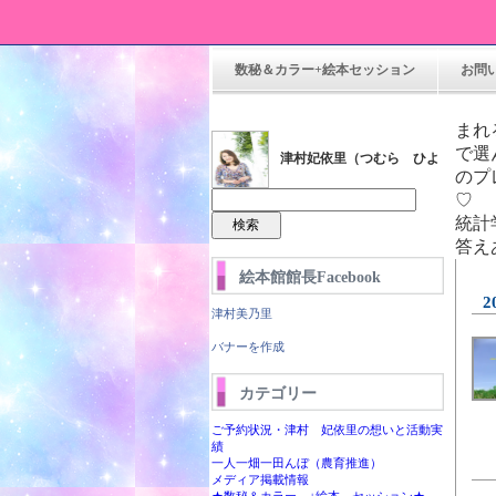
数秘＆カラー+絵本セッション
お問
ま
で選
津村妃依里（つむら ひよ
のプ
り）
統計
答え
絵本館館長Facebook
2
津村美乃里
バナーを作成
カテゴリー
ら絵本館
ご予約状況・津村 妃依里の想いと活動実
績
一人一畑一田んぼ（農育推進）
メディア掲載情報