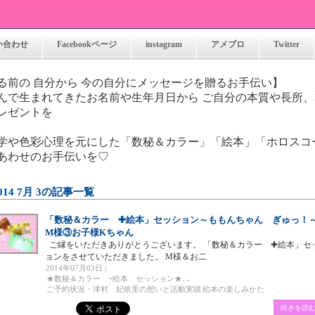
い合わせ
Facebookページ
instagram
アメブロ
Twitter
れる前の 自分から 今の自分にメッセージ
んで生まれてきたお名前や生年月日から ご自分の本質や長所
レゼントを
学や色彩心理を元にした「数秘＆カラー」「絵本」「ホロスコ
あわせのお手伝いを♡
014 7月 3の記事一覧
「数秘＆カラー ✚絵本」セッション～ももんちゃん ぎゅっ
M様③お子様Kちゃん
ご縁をいただきありがとうございます。 「数秘＆カラー ✚絵本」セ
ョンをさせていただきました。 M様＆お二
2014年07月03日 |
,
,
★数秘＆カラー +絵本 セッション★
ご予約状況・津村 妃依里の想いと活動実績
絵本の楽しみかた
続きを読む