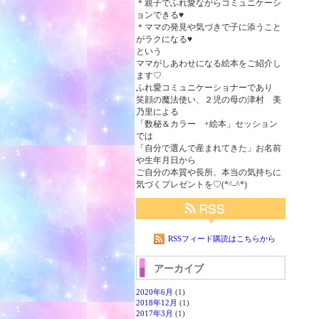
＊親子でふれ愛ながらコミュニケーシ
ョンできる♥
＊ママの発見や気づきで子に添うこと
がラクになる♥
という
ママがしあわせになる絵本をご紹介し
ます♡
ふれ愛コミュニケーショナーであり
笑顔の魔法使い、２児の母の津村 美
乃里による
「数秘＆カラー +絵本」セッション
では
「自分で選んで産まれてきた」お名前
や生年月日から
ご自分の本質や長所、本当の気持ちに
気づくプレゼントを♡(*^-^*)
RSSフィード購読はこちらから
アーカイブ
2020年6月
(1)
2018年12月
(1)
2017年3月
(1)