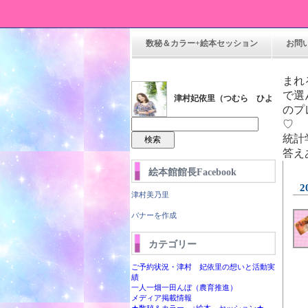
数秘＆カラー+絵本セッション
お問
ま
で選
津村妃依里（つむら ひよ
のプ
り）
統計
答え
絵本館館長Facebook
2
津村美乃里
バナーを作成
カテゴリー
ら絵本館
ご予約状況・津村 妃依里の想いと活動実
績
一人一畑一田んぼ（農育推進）
メディア掲載情報