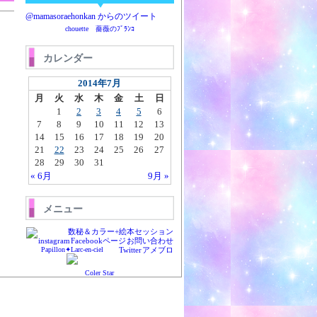
@mamasoraehonkan からのツイート
chouette 薔薇のﾌﾞﾗﾝｺ
カレンダー
2014年7月
月
火
水
木
金
土
日
1
2
3
4
5
6
7
8
9
10
11
12
13
14
15
16
17
18
19
20
21
22
23
24
25
26
27
28
29
30
31
« 6月
9月 »
メニュー
数秘＆カラー+絵本セッション
instagram
Facebookページ
お問い合わせ
Papillon✦Larc-en-ciel
Twitter
アメブロ
Coler Star