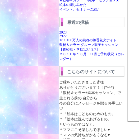
★数秘＆カラー +絵本 セッション★
絵本の楽しみかた
イベント、セミナーご紹介
最近の投稿
2923
2922
3/11 100万人の鎮魂の線香花火ナイト
数秘＆カラー グループ親子セッション
【青松様・李様1.3.4.9.7】
２０１６年１０月・11月ご予約状況（カレ
ンダー）
こちらのサイトについて
ご縁をいただきました皆様
ありがとうございます！！(*^^*)
「数秘＆カラー+絵本セッション」で
生まれる前の 自分から
今の自分にメッセージを贈るお手伝い
♡
＊「絵本はこどものためのもの」
＊「絵本は読んであげるもの」
というものではなく、
＊ママにこそ楽しんでほしい♥
＊ママの気持ちがかるくなる♥