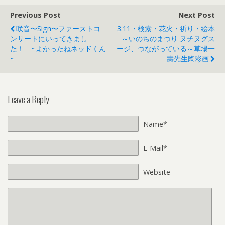
Previous Post
Next Post
咲音〜sign〜ファーストコ
3.11・検索・花火・祈り・絵本
ンサートにいってきまし
～いのちのまつり ヌチヌグス
た！ ~よかったねネッドくん
ージ、つながっている～草場一
~
壽先生陶彩画
Leave a Reply
Name*
E-Mail*
Website