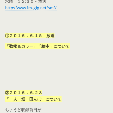
水曜 １２:３０～放送
http://www.fm-gig.net/smf/
①２０１６．６.１５ 放送
「数秘＆カラー」「絵本」について
②２０１６．６.２３
「一人一畑一田んぼ」について
ちょうど収録前日が