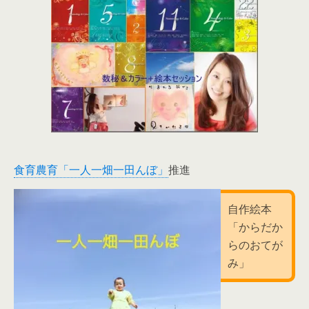
食育農育「一人一畑一田んぼ」
推進
自作絵本
「からだか
らのおてが
み」