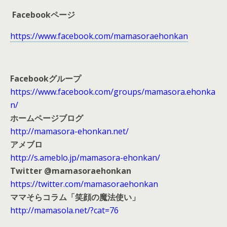
Facebookページ
https://www.facebook.com/mamasoraehonkan
Facebookグループ
https://www.facebook.com/groups/mamasora.ehonka
n/
ホームページブログ
http://mamasora-ehonkan.net/
アメブロ
http://s.ameblo.jp/mamasora-ehonkan/
Twitter @mamasoraehonkan
https://twitter.com/mamasoraehonkan
ママそらコラム「笑顔の魔法使い」
http://mamasola.net/?cat=76