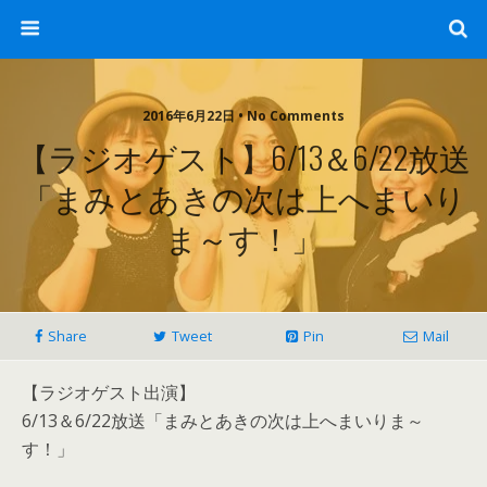
2016年6月22日 • No Comments
【ラジオゲスト】6/13＆6/22放送
「まみとあきの次は上へまいり
ま～す！」
Share
Tweet
Pin
Mail
【ラジオゲスト出演】
6/13＆6/22放送「まみとあきの次は上へまいりま～
す！」