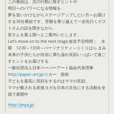
この番組は、次の行動に移すヒントや
明日へのパワーになる情報を、
夢を追いかけながらステージアップしたい方へお届け
する30分番組です。苦難を乗り越えて一歩先行くゲス
トさんの話を聞きながら、
皆さんを最上階へとご案内いたします。
Let’s move o
n to the next stage.
放送予定時間： 水
曜 12:30～13:00～パーソナリティ～☆くりはら まみ
未来の子供たちが自信に満ち溢れ笑顔いっぱいで過ご
すヒントをお届けする
一般社団法人日本ペーパーアート協会代表理事
http://paper-art.jp/
☆カー 亜樹
子どもを最高に笑顔をするのはママの笑顔。
ママが癒される産後ヨガを日本の文化にする活動を全
国で展開中
http://jmya.jp/